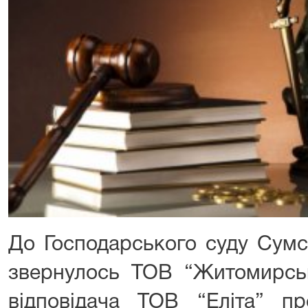
До Господарського суду Сумс
звернулось ТОВ “Житомирськ
відповідача ТОВ “Еліта” п