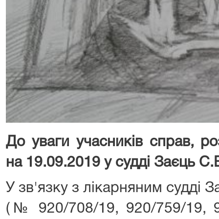
До уваги учасників справ
, р
на
19
.09.2019 у судді Заєць С.
У зв'язку з лікарняним судді З
(№ 920/708/19, 920/759/19, 9