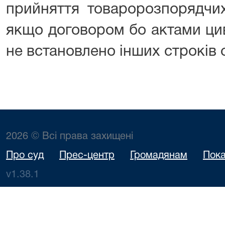
прийняття товаророзпорядчих
якщо договором бо актами ци
не встановлено інших строків 
2026 © Всі права захищені
Про суд
Прес-центр
Громадянам
Пока
v1.38.1