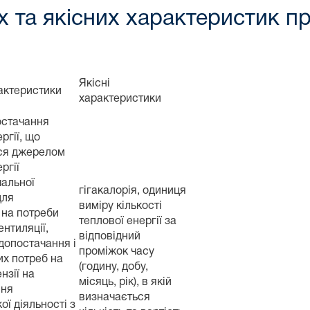
 та якісних характеристик пр
Якісні
рактеристики
характеристики
остачання
ргії, що
ся джерелом
ргії
альної
гігакалорія, одиниця
для
виміру кількості
 на потреби
теплової енергії за
ентиляції,
відповідний
допостачання і
проміжок часу
их потреб на
(годину, добу,
ензії на
місяць, рік), в якій
ння
визначається
ої діяльності з