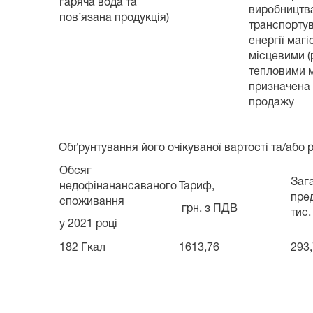
гаряча вода та
виробництва
пов’язана продукція)
транспортув
енергії маг
місцевими (
тепловими 
призначена 
продажу
Обґрунтування його очікуваної вартості та/або
Обсяг
Зага
недофінанансаваного
Тариф,
пред
споживання
грн. з ПДВ
тис.
у 2021 році
182 Гкал
1613,76
293,