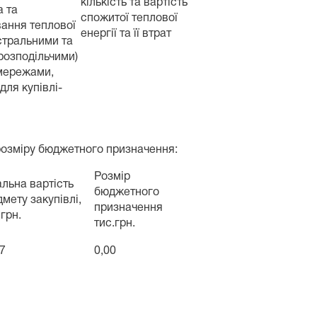
кількість та вартість
 та
спожитої теплової
ання теплової
енергії та її втрат
істральними та
розподільчими)
мережами,
для купівлі-
 розміру бюджетного призначення:
Розмір
льна вартість
бюджетного
мету закупівлі,
призначення
 грн.
тис.грн.
7
0,00