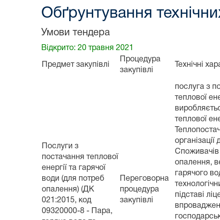
Обґрунтування технічних
Умови тендера
Відкрито: 20 травня 2021
Процедура
Предмет закупівлі
Технічні ха
закупівлі
послуга з п
теплової ене
виробляєть
теплової ене
Теплопостач
організації 
Послуги з
Споживачів
постачання теплової
опалення, в
енергії та гарячої
гарячого во
води (для потреб
Переговорна
технологічн
опалення) (ДК
процедура
підставі ліц
021:2015, код
закупівлі
впровадже
09320000-8 - Пара,
господарськ