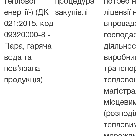
теплової
процедура
потреб н
енергії-) (ДК
закупівлі
ліцензії 
021:2015, код
впровад
09320000-8 -
господа
Пара, гаряча
діяльнос
вода та
виробни
пов’язана
транспо
продукція)
теплової
магістра
місцеви
(розподі
теплови