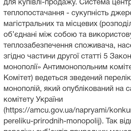
для купівлі-продажу. Система цент
теплопостачання - сукупність джере
магістральних та місцевих (розпод
об’єднані між собою та використо
теплозабезпечення споживача, насе
згідно частини другої статті 5 Зако
монополії» Антимонопольним комітет
Комітет) ведеться зведений перелік
монополій, який опублікований на 
комітету України
(https://amcu.gov.ua/napryami/konku
pereliku-prirodnih-monopolij). Так в