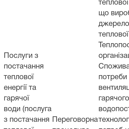
теплової 
що виро
джерел
теплової
Теплопо
Послуги з
організа
постачання
Спожива
теплової
потреби
енергії та
вентиляц
гарячої
гарячог
води (послуга
водопост
з постачання
Переговорна
технолог