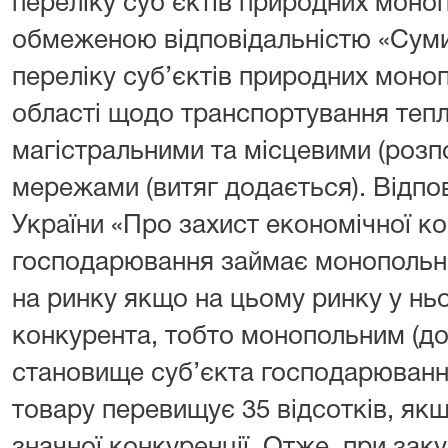
переліку суб’єктів природних моноп
обмеженою відповідальністю «Суми
переліку суб’єктів природних моноп
області щодо транспортування тепло
магістральними та місцевими (розп
мережами (витяг додається). Відпов
України «Про захист економічної ко
господарювання займає монопольн
на ринку якщо на цьому ринку у нь
конкурента, тобто монопольним (д
становище суб’єкта господарювання
товару перевищує 35 відсотків, якщ